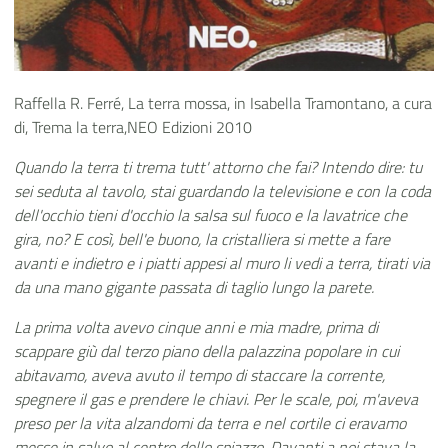
Raffella R. Ferré, La terra mossa, in Isabella Tramontano, a cura
di, Trema la terra,NEO Edizioni 2010
Quando la terra ti trema tutt' attorno che fai? Intendo dire: tu
sei seduta al tavolo, stai guardando la televisione e con la coda
dell'occhio tieni d'occhio la salsa sul fuoco e la lavatrice che
gira, no? E così, bell'e buono, la cristalliera si mette a fare
avanti e indietro e i piatti appesi al muro li vedi a terra, tirati via
da una mano gigante passata di taglio lungo la parete.
La prima volta avevo cinque anni e mia madre, prima di
scappare giù dal terzo piano della palazzina popolare in cui
abitavamo, aveva avuto il tempo di staccare la corrente,
spegnere il gas e prendere le chiavi. Per le scale, poi, m'aveva
preso per la vita alzandomi da terra e nel cortile ci eravamo
messe in salvo al centro dello spiazzo. Davanti a noi stava la