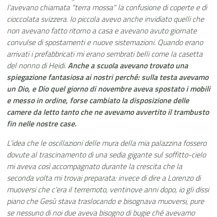
l'avevano chiamata "terra mossa" la confusione di coperte e di
cioccolata svizzera. Io piccola avevo anche invidiato quelli che
non avevano fatto ritorno a casa e avevano avuto giornate
convulse di spostamenti e nuove sistemazioni. Quando erano
arrivati i prefabbricati mi erano sembrati belli come la casetta
del nonno di Heidi.
Anche a scuola avevano trovato una
spiegazione fantasiosa ai nostri perché: sulla testa avevamo
un Dio, e Dio quel giorno di novembre aveva spostato i mobili
e messo in ordine, forse cambiato la disposizione delle
camere da letto tanto che ne avevamo avvertito il trambusto
fin nelle nostre case.
L'idea che le oscillazioni delle mura della mia palazzina fossero
dovute al trascinamento di una sedia gigante sul soffitto-cielo
mi aveva così accompagnato durante la crescita che la
seconda volta mi trovai preparata: invece di dire a Lorenzo di
muoversi che c'era il terremoto, ventinove anni dopo, io gli dissi
piano che Gesù stava traslocando e bisognava muoversi, pure
se nessuno di noi due aveva bisogno di bugie ché avevamo