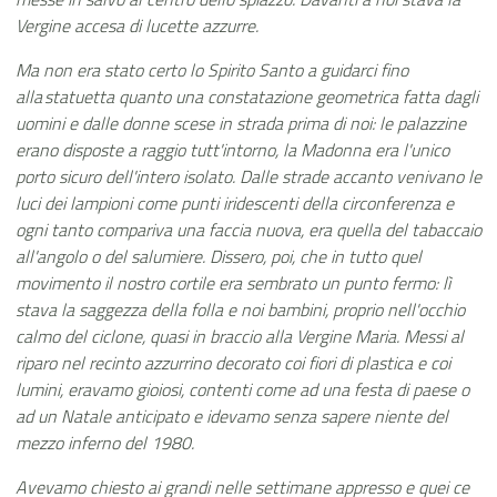
Vergine accesa di lucette azzurre.
Ma non era stato certo lo Spirito Santo a guidarci fino
alla statuetta quanto una constatazione geometrica fatta dagli
uomini e dalle donne scese in strada prima di noi: le palazzine
erano disposte a raggio tutt'intorno, la Madonna era l'unico
porto sicuro dell'intero isolato. Dalle strade accanto venivano le
luci dei lampioni come punti iridescenti della circonferenza e
ogni tanto compariva una faccia nuova, era quella del tabaccaio
all'angolo o del salumiere. Dissero, poi, che in tutto quel
movimento il nostro cortile era sembrato un punto fermo: lì
stava la saggezza della folla e noi bambini, proprio nell'occhio
calmo del ciclone, quasi in braccio alla Vergine Maria. Messi al
riparo nel recinto azzurrino decorato coi fiori di plastica e coi
lumini, eravamo gioiosi, contenti come ad una festa di paese o
ad un Natale anticipato e idevamo senza sapere niente del
mezzo inferno del 1980.
Avevamo chiesto ai grandi nelle settimane appresso e quei ce