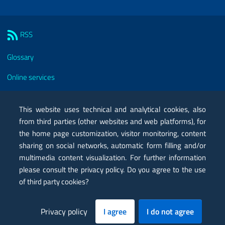
Sezione Link Utili
RSS
Glossary
Online services
Modules
This website uses technical and analytical cookies, also
Certified mail PEC
from third parties (other websites and web platforms), for
the home page customization, visitor monitoring, content
Privacy
sharing on social networks, automatic form filling and/or
multimedia content visualization. For further information
Legal notes
please consult the privacy policy. Do you agree to the use
Contacts
of third party cookies?
Map
Privacy policy
I agree
I do not agree
Accessibility statement