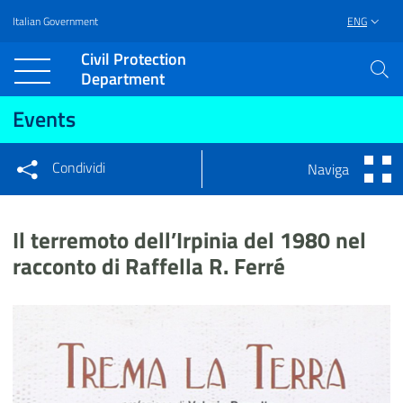
Italian Government
ENG
Vai al contenuto principale
Raggiungi il piè di pagina
Civil Protection
Department
Events
Condividi
Naviga
Condividi sui social network
Condividi su Facebook
Condividi su Twitter
Il terremoto dell’Irpinia del 1980 nel
Condividi su LinkedIn
racconto di Raffella R. Ferré