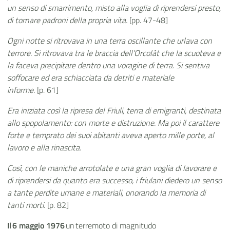
un senso di smarrimento, misto alla voglia di riprendersi presto,
di tornare padroni della propria vita.
[pp. 47-48]
Ogni notte si ritrovava in una terra oscillante che urlava con
terrore. Si ritrovava tra le braccia dell’Orcolàt che la scuoteva e
la faceva precipitare dentro una voragine di terra. Si sentiva
soffocare ed era schiacciata da detriti e materiale
informe.
[p. 61]
Era iniziata così la ripresa del Friuli, terra di emigranti, destinata
allo spopolamento: con morte e distruzione. Ma poi il carattere
forte e temprato dei suoi abitanti aveva aperto mille porte, al
lavoro e alla rinascita.
Così, con le maniche arrotolate e una gran voglia di lavorare e
di riprendersi da quanto era successo, i friulani diedero un senso
a tante perdite umane e materiali, onorando la memoria di
tanti morti.
[p. 82]
Il 6 maggio 1976
un terremoto di magnitudo