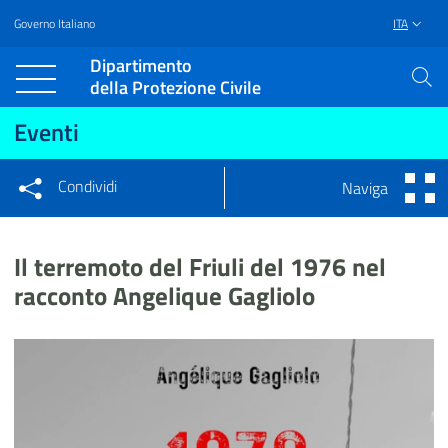
Governo Italiano
ITA
Vai al contenuto principale
Raggiungi il piè di pagina
Dipartimento
della Protezione Civile
Eventi
Condividi
Naviga
Condividi sui social network
Condividi su Facebook
Condividi su Twitter
Il terremoto del Friuli del 1976 nel
Condividi su LinkedIn
racconto Angelique Gagliolo