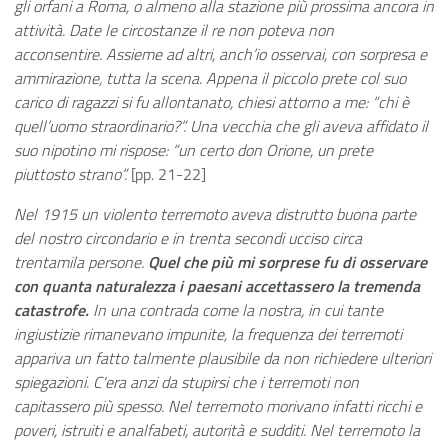
gli orfani a Roma, o almeno alla stazione più prossima ancora in
attività. Date le circostanze il re non poteva non
acconsentire. Assieme ad altri, anch’io osservai, con sorpresa e
ammirazione, tutta la scena. Appena il piccolo prete col suo
carico di ragazzi si fu allontanato, chiesi attorno a me: “chi è
quell’uomo straordinario?”. Una vecchia che gli aveva affidato il
suo nipotino mi rispose: “un certo don Orione, un prete
piuttosto strano”.
[pp. 21-22]
Nel 1915 un violento terremoto aveva distrutto buona parte
del nostro circondario e in trenta secondi ucciso circa
trentamila persone.
Quel che più mi sorprese fu di osservare
con quanta naturalezza i paesani accettassero la tremenda
catastrofe.
In una contrada come la nostra, in cui tante
ingiustizie rimanevano impunite, la frequenza dei terremoti
appariva un fatto talmente plausibile da non richiedere ulteriori
spiegazioni. C'era anzi da stupirsi che i terremoti non
capitassero più spesso. Nel terremoto morivano infatti ricchi e
poveri, istruiti e analfabeti, autorità e sudditi. Nel terremoto la