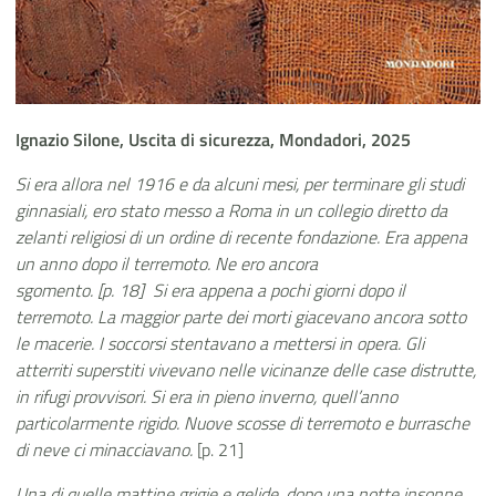
Ignazio Silone, Uscita di sicurezza, Mondadori, 2025
Si era allora nel 1916 e da alcuni mesi, per terminare gli studi
ginnasiali, ero stato messo a Roma in un collegio diretto da
zelanti religiosi di un ordine di recente fondazione. Era appena
un anno dopo il terremoto. Ne ero ancora
sgomento. [p. 18] Si era appena a pochi giorni dopo il
terremoto. La maggior parte dei morti giacevano ancora sotto
le macerie. I soccorsi stentavano a mettersi in opera. Gli
atterriti superstiti vivevano nelle vicinanze delle case distrutte,
in rifugi provvisori. Si era in pieno inverno, quell’anno
particolarmente rigido. Nuove scosse di terremoto e burrasche
di neve ci minacciavano.
[p. 21]
Una di quelle mattine grigie e gelide, dopo una notte insonne,