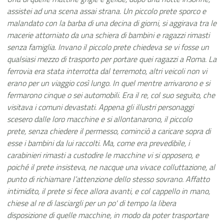
assistei ad una scena assai strana. Un piccolo prete sporco e
malandato con la barba di una decina di giorni, si aggirava tra le
macerie attorniato da una schiera di bambini e ragazzi rimasti
senza famiglia. Invano il piccolo prete chiedeva se vi fosse un
qualsiasi mezzo di trasporto per portare quei ragazzi a Roma. La
ferrovia era stata interrotta dal terremoto, altri veicoli non vi
erano per un viaggio così lungo. In quel mentre arrivarono e si
fermarono cinque o sei automobili. Era il re, col suo seguito, che
visitava i comuni devastati. Appena gli illustri personaggi
scesero dalle loro macchine e si allontanarono, il piccolo
prete, senza chiedere il permesso, cominciò a caricare sopra di
esse i bambini da lui raccolti. Ma, come era prevedibile, i
carabinieri rimasti a custodire le macchine vi si opposero, e
poiché il prete insisteva, ne nacque una vivace colluttazione, al
punto di richiamare l’attenzione dello stesso sovrano. Affatto
intimidito, il prete si fece allora avanti, e col cappello in mano,
chiese al re di lasciargli per un po' di tempo la libera
disposizione di quelle macchine, in modo da poter trasportare