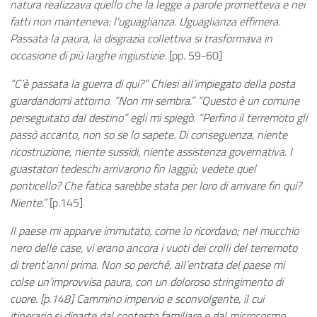
natura realizzava quello che la legge a parole prometteva e nei
fatti non manteneva: l'uguaglianza. Uguaglianza effimera.
Passata la paura, la disgrazia collettiva si trasformava in
occasione di più larghe ingiustizie.
[pp. 59-60]
“C’è passata la guerra di qui?” Chiesi all’impiegato della posta
guardandomi attorno. “Non mi sembra.” “Questo è un comune
perseguitato dal destino” egli mi spiegò. “Perfino il terremoto gli
passò accanto, non so se lo sapete. Di conseguenza, niente
ricostruzione, niente sussidi, niente assistenza governativa. I
guastatori tedeschi arrivarono fin laggiù; vedete quel
ponticello? Che fatica sarebbe stata per loro di arrivare fin qui?
Niente.”
[p.145]
Il paese mi apparve immutato, come lo ricordavo; nel mucchio
nero delle case, vi erano ancora i vuoti dei crolli del terremoto
di trent’anni prima. Non so perché, all’entrata del paese mi
colse un’improvvisa paura, con un doloroso stringimento di
cuore. [p.148] Cammino impervio e sconvolgente, il cui
itinerario si diparte dal contesto familiare e dal microcosmo