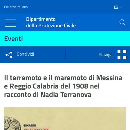
Governo Italiano
ITA
Vai al contenuto principale
Raggiungi il piè di pagina
Dipartimento
della Protezione Civile
Eventi
Condividi
Naviga
Condividi sui social network
Condividi su Facebook
Condividi su Twitter
Il terremoto e il maremoto di Messina
Condividi su LinkedIn
e Reggio Calabria del 1908 nel
racconto di Nadia Terranova