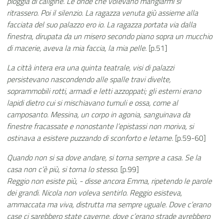
pioggia di caligine. Le onde che volevano mangiarmi si
ritrassero. Poi il silenzio. La ragazza venuta giù assieme alla
facciata del suo palazzo ero io. La ragazza portata via dalla
finestra, dirupata da un misero secondo piano sopra un mucchio
di macerie, aveva la mia faccia, la mia pelle
. [p.51]
La città intera era una quinta teatrale, visi di palazzi
persistevano nascondendo alle spalle travi divelte,
soprammobili rotti, armadi e letti azzoppati; gli esterni erano
lapidi dietro cui si mischiavano tumuli e ossa, come al
camposanto. Messina, un corpo in agonia, sanguinava da
finestre fracassate e nonostante l’epistassi non moriva, si
ostinava a esistere puzzando di sconforto e letame.
[p.59-60]
Quando non si sa dove andare, si torna sempre a casa. Se la
casa non c’è più, si torna lo stesso
. [p.99]
Reggio non esiste più, - disse ancora Emma, ripetendo le parole
dei grandi. Nicola non voleva sentirlo. Reggio esisteva,
ammaccata ma viva, distrutta ma sempre uguale. Dove c’erano
case ci sarebbero state caverne, dove c’erano strade avrebbero