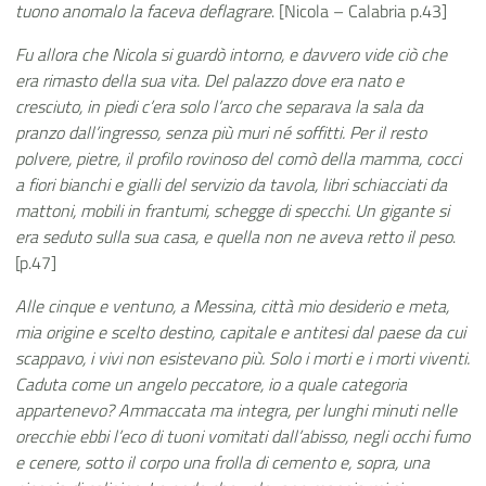
tuono anomalo la faceva deflagrare
. [Nicola – Calabria p.43]
Fu allora che Nicola si guardò intorno, e davvero vide ciò che
era rimasto della sua vita. Del palazzo dove era nato e
cresciuto, in piedi c’era solo l’arco che separava la sala da
pranzo dall’ingresso, senza più muri né soffitti. Per il resto
polvere, pietre, il profilo rovinoso del comò della mamma, cocci
a fiori bianchi e gialli del servizio da tavola, libri schiacciati da
mattoni, mobili in frantumi, schegge di specchi. Un gigante si
era seduto sulla sua casa, e quella non ne aveva retto il peso
.
[p.47]
Alle cinque e ventuno, a Messina, città mio desiderio e meta,
mia origine e scelto destino, capitale e antitesi dal paese da cui
scappavo, i vivi non esistevano più. Solo i morti e i morti viventi.
Caduta come un angelo peccatore, io a quale categoria
appartenevo? Ammaccata ma integra, per lunghi minuti nelle
orecchie ebbi l’eco di tuoni vomitati dall’abisso, negli occhi fumo
e cenere, sotto il corpo una frolla di cemento e, sopra, una