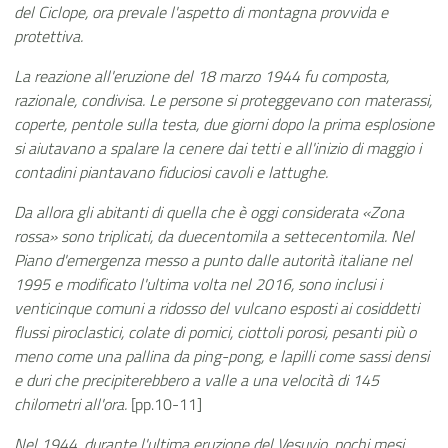
del Ciclope, ora prevale l'aspetto di montagna provvida e
protettiva.
La reazione all'eruzione del 18 marzo 1944 fu composta,
razionale, condivisa. Le persone si proteggevano con materassi,
coperte, pentole sulla testa, due giorni dopo la prima esplosione
si aiutavano a spalare la cenere dai tetti e all'inizio di maggio i
contadini piantavano fiduciosi cavoli e lattughe.
Da allora gli abitanti di quella che è oggi considerata «Zona
rossa» sono triplicati, da duecentomila a settecentomila. Nel
Piano d'emergenza messo a punto dalle autorità italiane nel
1995 e modificato l'ultima volta nel 2016, sono inclusi i
venticinque comuni a ridosso del vulcano esposti ai cosiddetti
flussi piroclastici, colate di pomici, ciottoli porosi, pesanti più o
meno come una pallina da ping-pong, e lapilli come sassi densi
e duri che precipiterebbero a valle a una velocità di 145
chilometri all'ora.
[pp.10-11]
Nel 1944, durante l'ultima eruzione del Vesuvio, pochi mesi