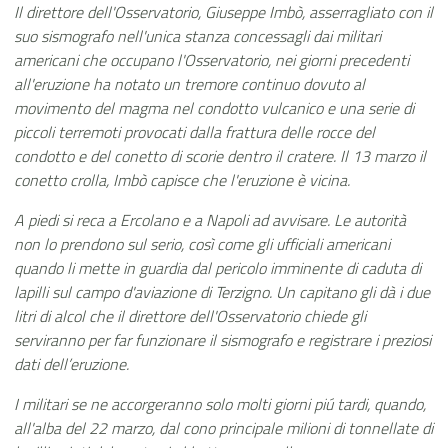
Il direttore dell'Osservatorio, Giuseppe Imbò, asserragliato con il
suo sismografo nell'unica stanza concessagli dai militari
americani che occupano l'Osservatorio, nei giorni precedenti
all'eruzione ha notato un tremore continuo dovuto al
movimento del magma nel condotto vulcanico e una serie di
piccoli terremoti provocati dalla frattura delle rocce del
condotto e del conetto di scorie dentro il cratere. Il 13 marzo il
conetto crolla, Imbò capisce che l'eruzione è vicina.
A piedi si reca a Ercolano e a Napoli ad avvisare. Le autorità
non lo prendono sul serio, così come gli ufficiali americani
quando li mette in guardia dal pericolo imminente di caduta di
lapilli sul campo d'aviazione di Terzigno. Un capitano gli dà i due
litri di alcol che il direttore dell'Osservatorio chiede gli
serviranno per far funzionare il sismografo e registrare i preziosi
dati dell’eruzione.
I militari se ne accorgeranno solo molti giorni piú tardi, quando,
all'alba del 22 marzo, dal cono principale milioni di tonnellate di