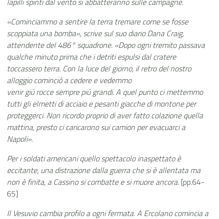
lapilli spinti dal vento si abbatteranno sulle campagne.
«Cominciammo a sentire la terra tremare come se fosse
scoppiata una bomba», scrive sul suo diario Dana Craig,
attendente del 486° squadrone. «Dopo ogni tremito passava
qualche minuto prima che i detriti espulsi dal cratere
toccassero terra. Con la luce del giorno, il retro del nostro
alloggio cominciò a cedere e vedemmo
venir giú rocce sempre piú grandi. A quel punto ci mettemmo
tutti gli elmetti di acciaio e pesanti giacche di montone per
proteggerci. Non ricordo proprio di aver fatto colazione quella
mattina, presto ci caricarono sui camion per evacuarci a
Napoli».
Per i soldati americani quello spettacolo inaspettato è
eccitante, una distrazione dalla guerra che si è allentata ma
non è finita, a Cassino si combatte e si muore ancora.
[pp.64-
65]
Il Vesuvio cambia profilo a ogni fermata. A Ercolano comincia a