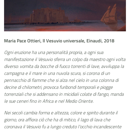
Maria Pace Ottieri, ll Vesuvio universale, Einaudi, 2018
Ogni eruzione ha una personalità propria, a ogni sua
manifestazione il Vesuvio sferra un colpo da maestro ogni volta
diverso:
vomita da bocche di fuoco torrenti di lave, avviluppa la
campagna e il mare in una nuvola scura, si corona di un
pennacchio di fiamme che si alza nel cielo in una colonna di
decine di chilometri, provoca furibondi temporali e piogge
torrenziali che si addensano in micidiali colate di fango, manda
le sue ceneri fino in Africa e nel Medio Oriente.
Nei secoli cambia forma e altezza, colore e spirito durante il
giorno, ora affiora ciò che ha di mitico, il lago di lava che
coronava il Vesuvio fu a lungo creduto l'occhio incandescente