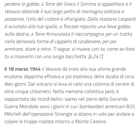
perdere le gobbe, a Torre del Greco il Somma si appiattisce e il
Vesuvio distende il suo largo petto di montagna solitaria e
possente, l'orlo del cratere è sfrangiato. Dalla stazione Leopardi
è scivolato alle tue spalle, a Trecase rispunta una lieve gobba
sulla destra, a Torre Annunziata ti riaccompagna per un tratto,
nella benevola forma di cappello di carabiniere, per poi
arretrare, stare a retro. Ti segue, si muove con te, come se fossi
tu a muoverlo con una lunga bacchetta. [p.247]
Il 18 marzo 1944
il Vesuvio dà inizio alla sua ultima grande
eruzione, dapprima effusiva e poi esplosiva, della durata di circa
dieci giorni. Dal vulcano si leva al cielo una colonna di cenere di
oltre cinque chilometri. Nella memoria collettiva però, è
soppiantata dai ricordi bellici: siamo nel pieno della Seconda
Guerra Mondiale sono i giorni in cui i bombardieri americani B25
Mitchell dell'operazione Strangle si alzano in volo per andare a
colpire le truppe naziste intorno a Monte Cassino.