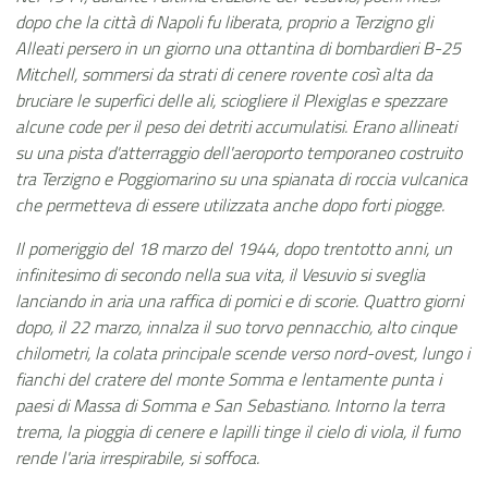
dopo che la città di Napoli fu liberata, proprio a Terzigno gli
Alleati persero in un giorno una ottantina di bombardieri B-25
Mitchell, sommersi da strati di cenere rovente così alta da
bruciare le superfici delle ali, sciogliere il Plexiglas e spezzare
alcune code per il peso dei detriti accumulatisi. Erano allineati
su una pista d'atterraggio dell'aeroporto temporaneo costruito
tra Terzigno e Poggiomarino su una spianata di roccia vulcanica
che permetteva di essere utilizzata anche dopo forti piogge.
Il pomeriggio del 18 marzo del 1944, dopo trentotto anni, un
infinitesimo di secondo nella sua vita, il Vesuvio si sveglia
lanciando in aria una raffica di pomici e di scorie. Quattro giorni
dopo, il 22 marzo, innalza il suo torvo pennacchio, alto cinque
chilometri, la colata principale scende verso nord-ovest, lungo i
fianchi del cratere del monte Somma e lentamente punta i
paesi di Massa di Somma e San Sebastiano. Intorno la terra
trema, la pioggia di cenere e lapilli tinge il cielo di viola, il fumo
rende l'aria irrespirabile, si soffoca.